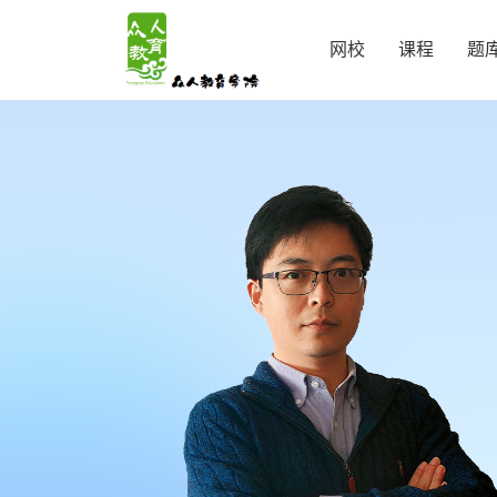
杨讲师 - 名师 - 众人教育学院
网校
课程
题